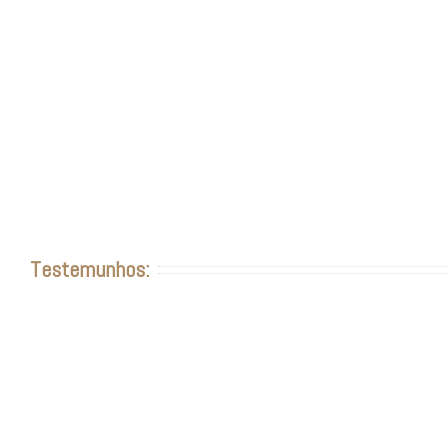
Pregadeira Pássaro
Pregadeira de Ouro & Brilhantes
Brincos Jade & Ónix
Pregadeira Leopardo
Testemunhos: