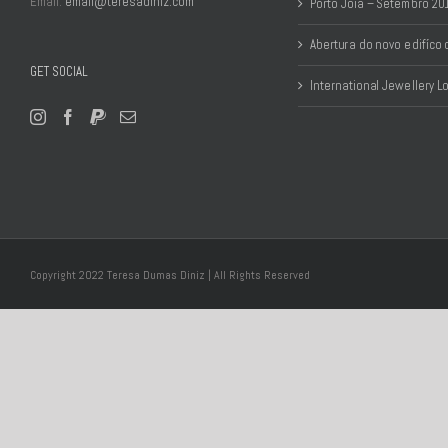
Email:
email@teresadiniz.com
Porto Jóia – Setembro 20
Abertura do novo edifíco
GET SOCIAL
International Jewellery 
Copyright 2022 Teresa Dumas Diniz | All Rights Reserved