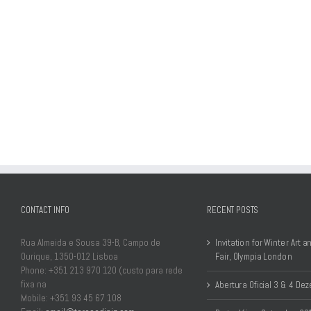
CONTACT INFO
RECENT POSTS
Rua Almeida e Sousa 39-B, Campo de
Invitation for Winter Art 
Ourique, 1350-012 Lisboa
Fair, Olympia London
Phone: +351 213 970 120 (custo para rede
fixa na
Abertura Oficial 3 & 4 D
Mobile: +351 93 45 67 108