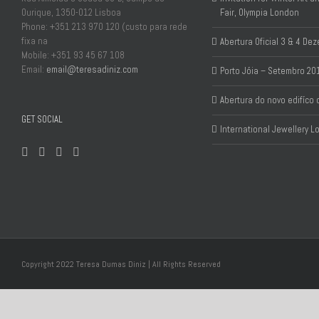
Ourique, 1350-012 Lisboa
Fair, Olympia London
Phone: +351 213 970 120 (custo para rede
fixa na
Abertura Oficial 3 & 4 D
Mobile: +351 93 45 67 108
Email:
email@teresadiniz.com
Porto Jóia – Setembro 20
Abertura do novo edifíco
GET SOCIAL
International Jewellery 
Copyright 2022 Teresa Dumas Diniz | All Rights Reserved