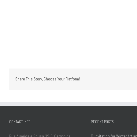
Share This Story, Choose Your Platform!
CONTACT INFO
RECENT POSTS
Rua Almeida e Sousa 39-B, Campo de
Invitation for Winter Art 