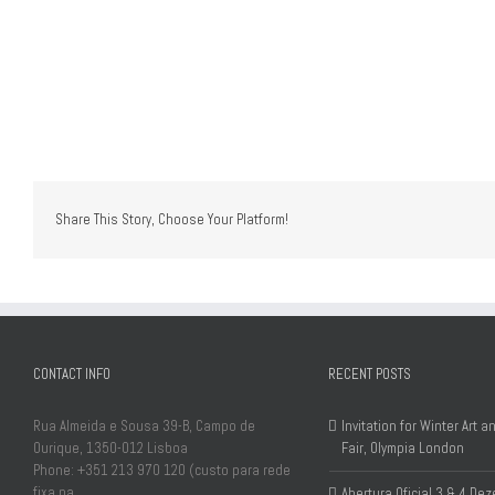
Share This Story, Choose Your Platform!
CONTACT INFO
RECENT POSTS
Rua Almeida e Sousa 39-B, Campo de
Invitation for Winter Art 
Ourique, 1350-012 Lisboa
Fair, Olympia London
Phone: +351 213 970 120 (custo para rede
fixa na
Abertura Oficial 3 & 4 D