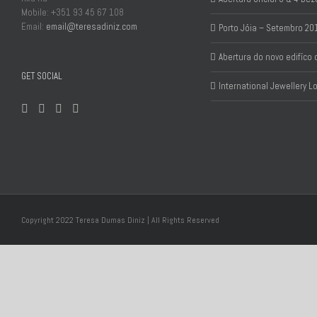
Mobile: +351 93 45 67 108
Email:
email@teresadiniz.com
Porto Jóia – Setembro 20
Abertura do novo edifíco
GET SOCIAL
International Jewellery 
Copyright 2022 Teresa Dumas Diniz | All Rights Reserved