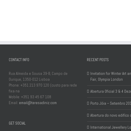
CONTACT INFO
RECENT POSTS
Rua Almeida e Sousa 39-B, Campo de
Invitation for Winter Art 
Ourique, 1350-012 Lisboa
Fair, Olympia London
Phone: +351 213 970 120 (custo para rede
fixa na
Abertura Oficial 3 & 4 D
Mobile: +351 93 45 67 108
Email:
email@teresadiniz.com
Porto Jóia – Setembro 20
Abertura do novo edifíco
GET SOCIAL
International Jewellery 