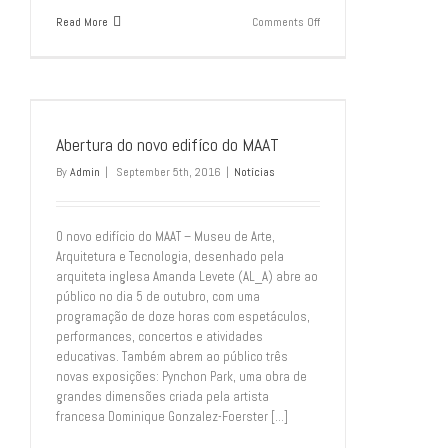
on
Read More
Comments Off
Porto
Jóia
–
Setembro
2016
Abertura do novo edifíco do MAAT
By
Admin
|
September 5th, 2016
|
Notícias
O novo edifício do MAAT – Museu de Arte,
Arquitetura e Tecnologia, desenhado pela
arquiteta inglesa Amanda Levete (AL_A) abre ao
público no dia 5 de outubro, com uma
programação de doze horas com espetáculos,
performances, concertos e atividades
educativas. Também abrem ao público três
novas exposições: Pynchon Park, uma obra de
grandes dimensões criada pela artista
francesa Dominique Gonzalez-Foerster [...]