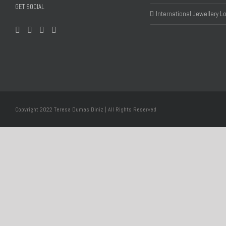
GET SOCIAL
International Jewellery 
Copyright 2022 Teresa Dumas Diniz | All Rights Reserved