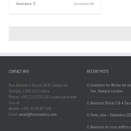
on
Read More
Comments Off
Abertura
do
novo
edifíco
do
MAAT
CONTACT INFO
RECENT POSTS
Rua Almeida e Sousa 39-B, Campo de
Invitation for Winter Art 
Ourique, 1350-012 Lisboa
Fair, Olympia London
Phone: +351 213 970 120 (custo para rede
fixa na
Abertura Oficial 3 & 4 D
Mobile: +351 93 45 67 108
Email:
email@teresadiniz.com
Porto Jóia – Setembro 20
Abertura do novo edifíco